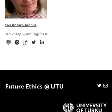
Sari Knaapi-Junnila
sari.knaapi-junnila@utu.fi
Future Ethics @ UTU
Twitte
Em